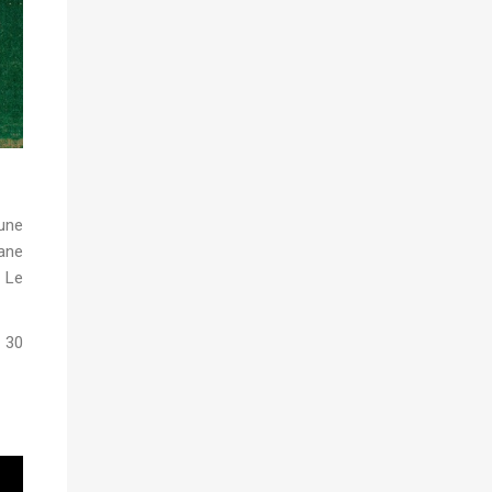
 une
Jane
. Le
e 30