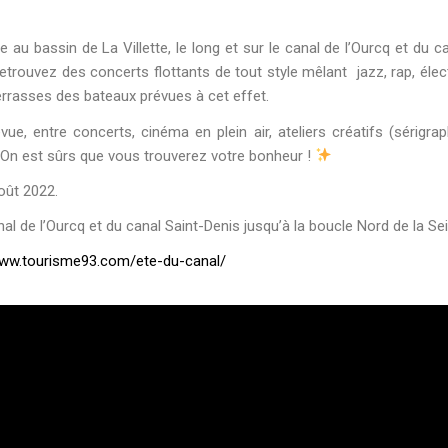
le au bassin de La Villette, le long et sur le canal de l’Ourcq et du c
etrouvez des concerts flottants de tout style mêlant jazz, rap, élec
rrasses des bateaux prévues à cet effet.
ue, entre concerts, cinéma en plein air, ateliers créatifs (sérigrap
. On est sûrs que vous trouverez votre bonheur !
oût 2022.
anal de l’Ourcq et du canal Saint-Denis jusqu’à la boucle Nord de la Se
www.tourisme93.com/ete-du-canal/