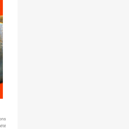
ions
’été