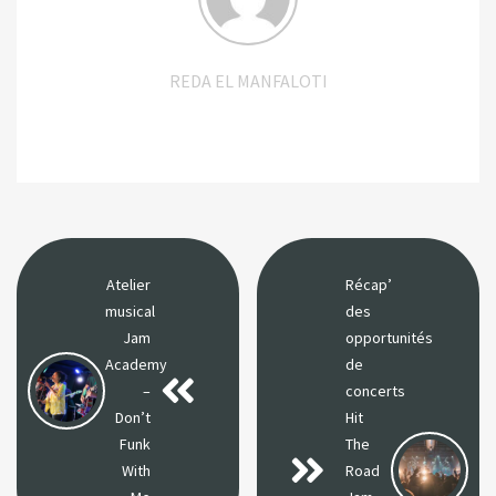
REDA EL MANFALOTI
Atelier
Récap’
musical
des
Jam
opportunités
Academy
de
–
concerts
Don’t
Hit
Funk
The
With
Road