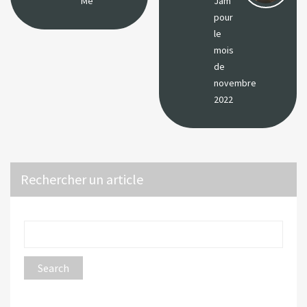
Me
Jam
pour
le
mois
de
novembre
2022
Rechercher un article