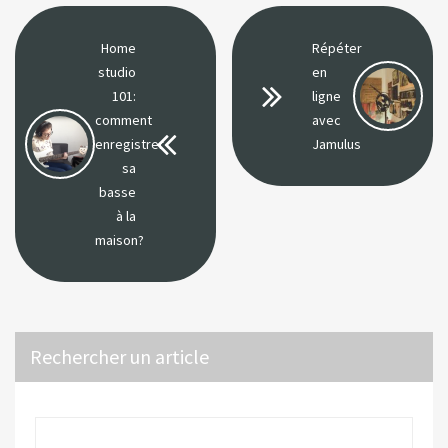
Home
Répéter
studio
en
101:
ligne
comment
avec
enregistrer
Jamulus
sa
basse
à la
maison?
Rechercher un article