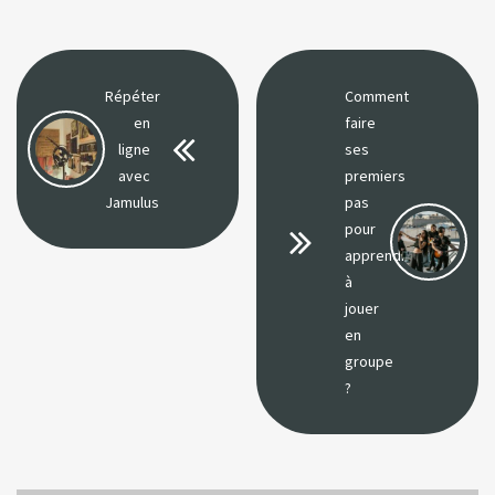
Répéter
Comment
en
faire
ligne
ses
avec
premiers
Jamulus
pas
pour
apprendre
à
jouer
en
groupe
?