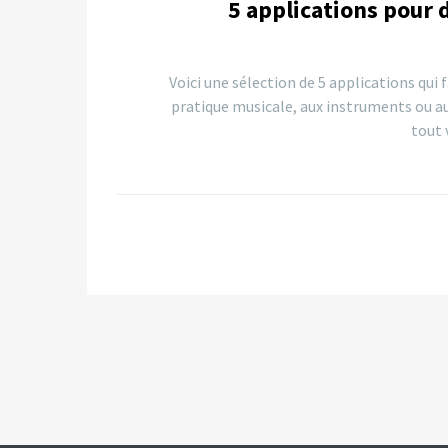
5 applications pour 
Voici une sélection de 5 applications qui 
pratique musicale, aux instruments ou au
tout 