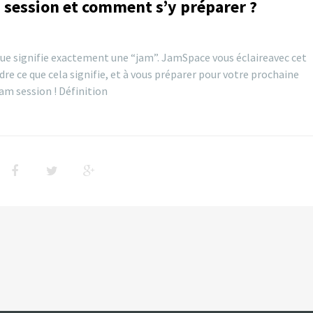
 session et comment s’y préparer ?
e signifie exactement une “jam”. JamSpace vous éclaireavec cet
ndre ce que cela signifie, et à vous préparer pour votre prochaine
jam session ! Définition