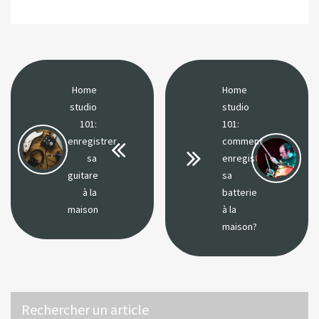
Home
Home
studio
studio
101:
101:
enregistrer
comment
sa
enregistrer
guitare
sa
à la
batterie
maison
à la
maison?
Rechercher un article