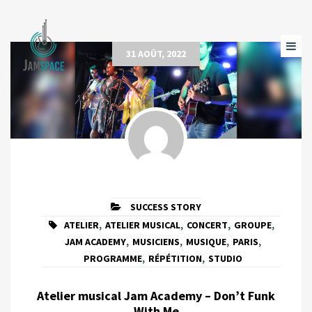
31 AOÛT, 2022
SUCCESS STORY
ATELIER
,
ATELIER MUSICAL
,
CONCERT
,
GROUPE
,
JAM ACADEMY
,
MUSICIENS
,
MUSIQUE
,
PARIS
,
PROGRAMME
,
RÉPÉTITION
,
STUDIO
Atelier musical Jam Academy – Don’t Funk
With Me