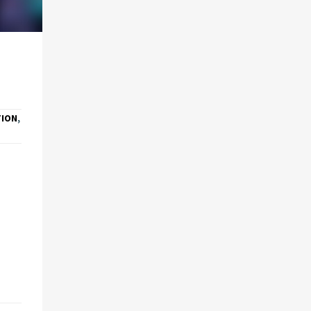
TION
,