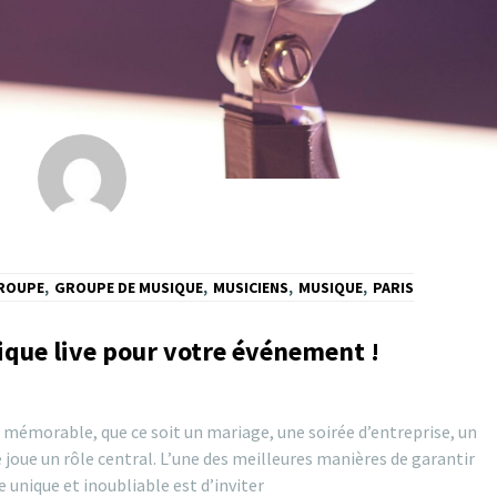
ROUPE
,
GROUPE DE MUSIQUE
,
MUSICIENS
,
MUSIQUE
,
PARIS
que live pour votre événement !
 mémorable, que ce soit un mariage, une soirée d’entreprise, un
joue un rôle central. L’une des meilleures manières de garantir
unique et inoubliable est d’inviter