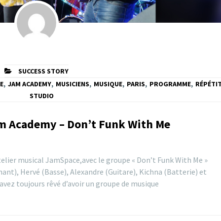
SUCCESS STORY
E
,
JAM ACADEMY
,
MUSICIENS
,
MUSIQUE
,
PARIS
,
PROGRAMME
,
RÉPÉTI
STUDIO
am Academy – Don’t Funk With Me
elier musical JamSpace,avec le groupe « Don’t Funk With Me »
nt), Hervé (Basse), Alexandre (Guitare), Kichna (Batterie) et
avez toujours rêvé d’avoir un groupe de musique